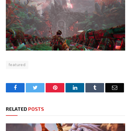
featured
Facebook
Twitter
Pinterest
LinkedIn
Tumblr
Email
RELATED
POSTS