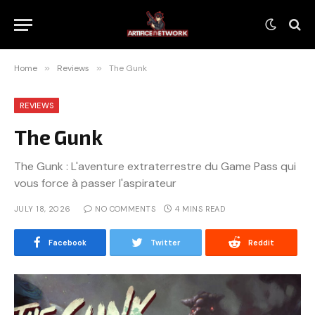
Home
»
Reviews
»
The Gunk
REVIEWS
The Gunk
The Gunk : L'aventure extraterrestre du Game Pass qui
vous force à passer l'aspirateur
JULY 18, 2026
NO COMMENTS
4 MINS READ
Facebook
Twitter
Reddit