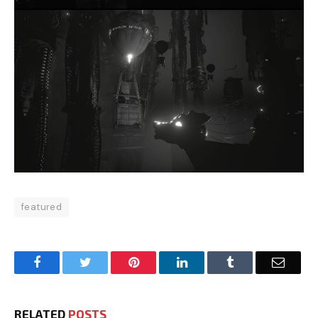
featured
Facebook
Twitter
Pinterest
LinkedIn
Tumblr
Email
RELATED
POSTS