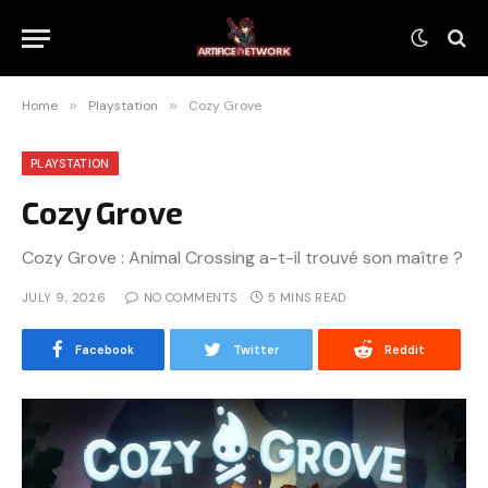
Home
»
Playstation
»
Cozy Grove
PLAYSTATION
Cozy Grove
Cozy Grove : Animal Crossing a-t-il trouvé son maître ?
JULY 9, 2026
NO COMMENTS
5 MINS READ
Facebook
Twitter
Reddit