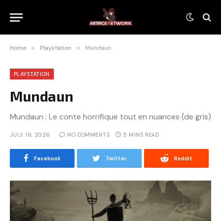
Home
»
Playstation
»
Mundaun
PLAYSTATION
Mundaun
Mundaun : Le conte horrifique tout en nuances (de gris)
JULY 16, 2026
NO COMMENTS
5 MINS READ
Facebook
Twitter
Reddit