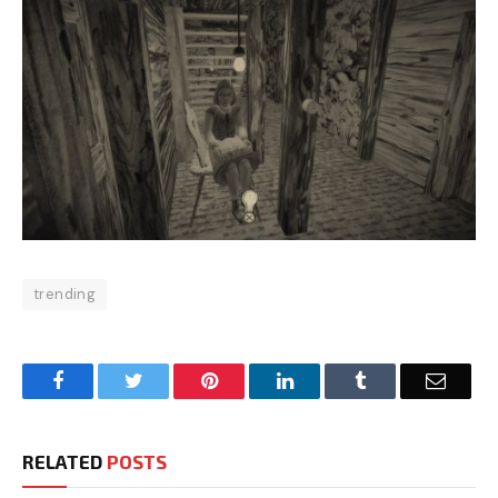
trending
Facebook
Twitter
Pinterest
LinkedIn
Tumblr
Email
RELATED
POSTS