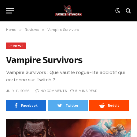
Home
»
Reviews
»
Vampire Survivors
REVIEWS
Vampire Survivors
Vampire Survivors : Que vaut le rogue-lite addictif qui
cartonne sur Twitch ?
JULY 11, 2026
NO COMMENTS
5 MINS READ
Facebook
Twitter
Reddit