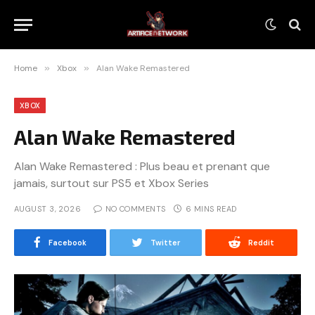
Home
»
Xbox
»
Alan Wake Remastered
XBOX
Alan Wake Remastered
Alan Wake Remastered : Plus beau et prenant que
jamais, surtout sur PS5 et Xbox Series
AUGUST 3, 2026
NO COMMENTS
6 MINS READ
Facebook
Twitter
Reddit