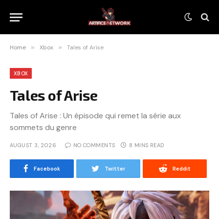
Home
»
Xbox
»
Tales of Arise
XBOX
Tales of Arise
Tales of Arise : Un épisode qui remet la série aux
sommets du genre
AUGUST 3, 2026
NO COMMENTS
8 MINS READ
Facebook
Twitter
Reddit